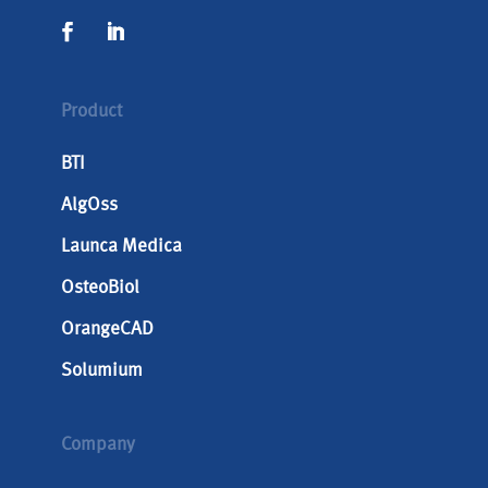
Product
BTI
AlgOss
Launca Medica
OsteoBiol
OrangeCAD
Solumium
Company